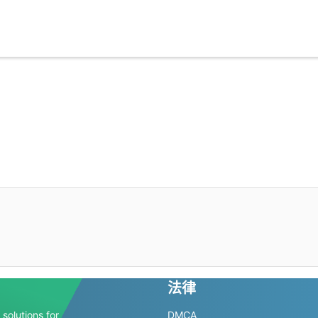
法律
solutions for
DMCA